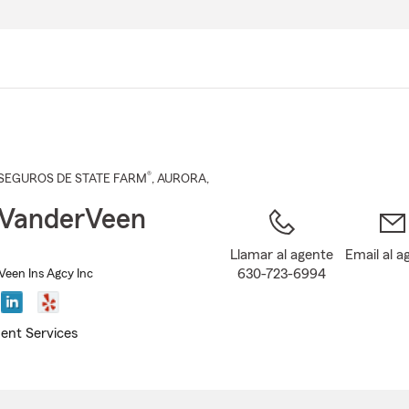
Pasar
al
contenido
principal
®
SEGUROS DE STATE FARM
,
AURORA
,
 VanderVeen
Llamar al agente
Email al a
630-723-6994
een Ins Agcy Inc
ent Services