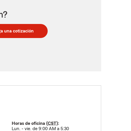
n?
a una cotización
Horas de oficina (
CST
):
Lun. - vie. de 9:00 AM a 5:30