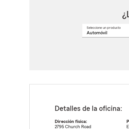
¿
Seleccione un producto
Selec
un
nomb
de
produ
del
menú
despl
Detalles de la oficina:
Dirección física:
P
2795 Church Road
E