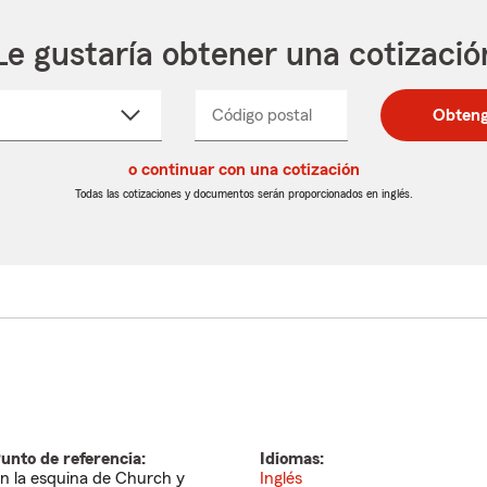
Le gustaría obtener una cotizació
cione
Código postal
Ingresa
Ingresa
Obteng
_____
un
un
re
código
código
cto
o continuar con una cotización
postal
postal
de
de
Todas las cotizaciones y documentos serán proporcionados en inglés.
egable
5
5
dígitos
dígitos
unto de referencia:
Idiomas:
n la esquina de Church y
Inglés