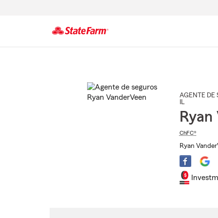
Comienzo
del
contenido
principal
AGENTE DE 
IL
Ryan
ChFC®
Ryan VanderV
Investm