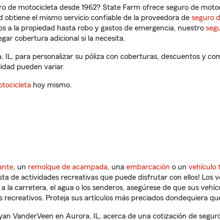
ro de motocicleta desde 1962? State Farm ofrece seguro de motoci
 obtiene el mismo servicio confiable de la proveedora de
seguro 
os a la propiedad hasta robo y gastos de emergencia, nuestro
segu
gar cobertura adicional si la necesita.
 IL, para personalizar su póliza con coberturas, descuentos y c
ilidad pueden variar.
tocicleta
hoy mismo.
ante
, un
remolque de acampada
, una
embarcación
o un
vehículo 
ista de actividades recreativas que puede disfrutar con ellos! Los 
a la carretera, el agua o los senderos, asegúrese de que sus vehí
 recreativos. Proteja sus artículos más preciados dondequiera qu
an VanderVeen en Aurora, IL, acerca de una cotización de seguro 